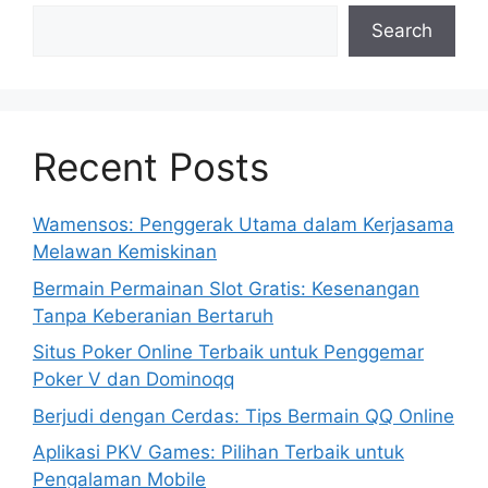
Search
Recent Posts
Wamensos: Penggerak Utama dalam Kerjasama
Melawan Kemiskinan
Bermain Permainan Slot Gratis: Kesenangan
Tanpa Keberanian Bertaruh
Situs Poker Online Terbaik untuk Penggemar
Poker V dan Dominoqq
Berjudi dengan Cerdas: Tips Bermain QQ Online
Aplikasi PKV Games: Pilihan Terbaik untuk
Pengalaman Mobile