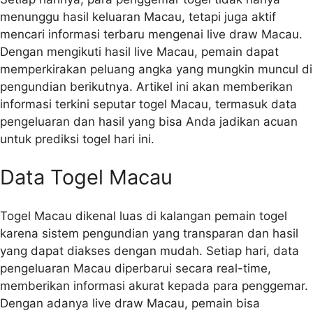
menunggu hasil keluaran Macau, tetapi juga aktif
mencari informasi terbaru mengenai live draw Macau.
Dengan mengikuti hasil live Macau, pemain dapat
memperkirakan peluang angka yang mungkin muncul di
pengundian berikutnya. Artikel ini akan memberikan
informasi terkini seputar togel Macau, termasuk data
pengeluaran dan hasil yang bisa Anda jadikan acuan
untuk prediksi togel hari ini.
Data Togel Macau
Togel Macau dikenal luas di kalangan pemain togel
karena sistem pengundian yang transparan dan hasil
yang dapat diakses dengan mudah. Setiap hari, data
pengeluaran Macau diperbarui secara real-time,
memberikan informasi akurat kepada para penggemar.
Dengan adanya live draw Macau, pemain bisa