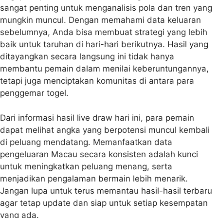
sangat penting untuk menganalisis pola dan tren yang
mungkin muncul. Dengan memahami data keluaran
sebelumnya, Anda bisa membuat strategi yang lebih
baik untuk taruhan di hari-hari berikutnya. Hasil yang
ditayangkan secara langsung ini tidak hanya
membantu pemain dalam menilai keberuntungannya,
tetapi juga menciptakan komunitas di antara para
penggemar togel.
Dari informasi hasil live draw hari ini, para pemain
dapat melihat angka yang berpotensi muncul kembali
di peluang mendatang. Memanfaatkan data
pengeluaran Macau secara konsisten adalah kunci
untuk meningkatkan peluang menang, serta
menjadikan pengalaman bermain lebih menarik.
Jangan lupa untuk terus memantau hasil-hasil terbaru
agar tetap update dan siap untuk setiap kesempatan
yang ada.