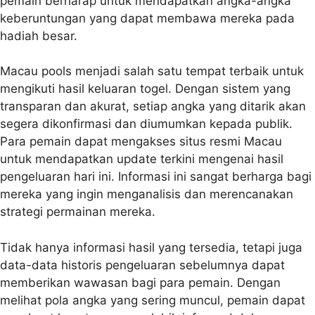
pemain berharap untuk mendapatkan angka-angka
keberuntungan yang dapat membawa mereka pada
hadiah besar.
Macau pools menjadi salah satu tempat terbaik untuk
mengikuti hasil keluaran togel. Dengan sistem yang
transparan dan akurat, setiap angka yang ditarik akan
segera dikonfirmasi dan diumumkan kepada publik.
Para pemain dapat mengakses situs resmi Macau
untuk mendapatkan update terkini mengenai hasil
pengeluaran hari ini. Informasi ini sangat berharga bagi
mereka yang ingin menganalisis dan merencanakan
strategi permainan mereka.
Tidak hanya informasi hasil yang tersedia, tetapi juga
data-data historis pengeluaran sebelumnya dapat
memberikan wawasan bagi para pemain. Dengan
melihat pola angka yang sering muncul, pemain dapat