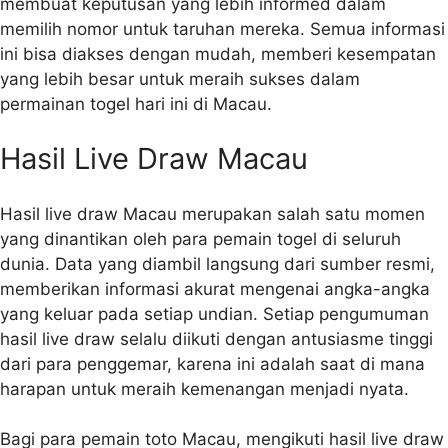
membuat keputusan yang lebih informed dalam
memilih nomor untuk taruhan mereka. Semua informasi
ini bisa diakses dengan mudah, memberi kesempatan
yang lebih besar untuk meraih sukses dalam
permainan togel hari ini di Macau.
Hasil Live Draw Macau
Hasil live draw Macau merupakan salah satu momen
yang dinantikan oleh para pemain togel di seluruh
dunia. Data yang diambil langsung dari sumber resmi,
memberikan informasi akurat mengenai angka-angka
yang keluar pada setiap undian. Setiap pengumuman
hasil live draw selalu diikuti dengan antusiasme tinggi
dari para penggemar, karena ini adalah saat di mana
harapan untuk meraih kemenangan menjadi nyata.
Bagi para pemain toto Macau, mengikuti hasil live draw