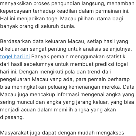
menyaksikan proses pengundian langsung, menambah
kepercayaan terhadap keadilan dalam permainan ini.
Hal ini menjadikan togel Macau pilihan utama bagi
banyak orang di seluruh dunia.
Berdasarkan data keluaran Macau, setiap hasil yang
dikeluarkan sangat penting untuk analisis selanjutnya.
togel hari ini
Banyak pemain menggunakan statistik
dari hasil sebelumnya untuk membuat prediksi togel
hari ini. Dengan mengikuti pola dan trend dari
pengeluaran Macau yang ada, para pemain berharap
bisa meningkatkan peluang kemenangan mereka. Data
Macau juga mencakup informasi mengenai angka yang
sering muncul dan angka yang jarang keluar, yang bisa
menjadi acuan dalam memilih angka yang akan
dipasang.
Masyarakat juga dapat dengan mudah mengakses