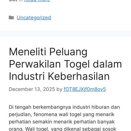
Categories
Uncategorized
Meneliti Peluang
Perwakilan Togel dalam
Industri Keberhasilan
December 13, 2025
by
fOT8EJXjf0m8ov5
Di tengah berkembangnya industri hiburan dan
perjudian, fenomena wali togel yang menarik
perhatian semakin menarik perhatian banyak
orang. Wali togel, yang dikenal sebagai sosok