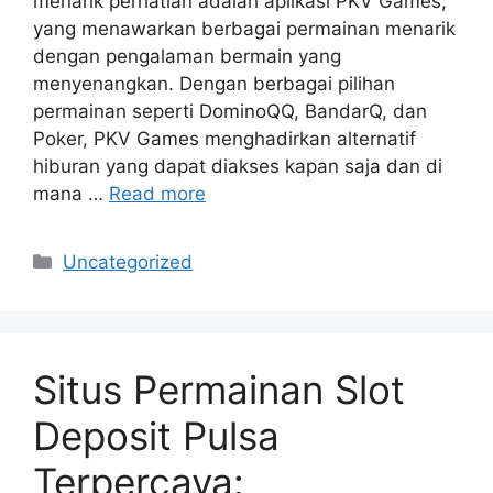
menarik perhatian adalah aplikasi PKV Games,
yang menawarkan berbagai permainan menarik
dengan pengalaman bermain yang
menyenangkan. Dengan berbagai pilihan
permainan seperti DominoQQ, BandarQ, dan
Poker, PKV Games menghadirkan alternatif
hiburan yang dapat diakses kapan saja dan di
mana …
Read more
Categories
Uncategorized
Situs Permainan Slot
Deposit Pulsa
Terpercaya: