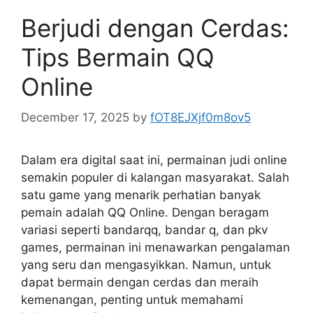
Berjudi dengan Cerdas:
Tips Bermain QQ
Online
December 17, 2025
by
fOT8EJXjf0m8ov5
Dalam era digital saat ini, permainan judi online
semakin populer di kalangan masyarakat. Salah
satu game yang menarik perhatian banyak
pemain adalah QQ Online. Dengan beragam
variasi seperti bandarqq, bandar q, dan pkv
games, permainan ini menawarkan pengalaman
yang seru dan mengasyikkan. Namun, untuk
dapat bermain dengan cerdas dan meraih
kemenangan, penting untuk memahami