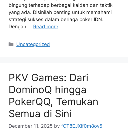
bingung terhadap berbagai kaidah dan taktik
yang ada. Disinilah penting untuk memahami
strategi sukses dalam berlaga poker IDN.
Dengan …
Read more
Categories
Uncategorized
PKV Games: Dari
DominoQ hingga
PokerQQ, Temukan
Semua di Sini
December 11, 2025
by
fOT8EJXjf0m8ov5