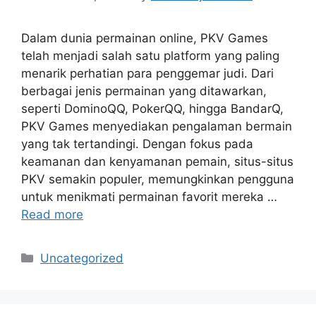
Dalam dunia permainan online, PKV Games
telah menjadi salah satu platform yang paling
menarik perhatian para penggemar judi. Dari
berbagai jenis permainan yang ditawarkan,
seperti DominoQQ, PokerQQ, hingga BandarQ,
PKV Games menyediakan pengalaman bermain
yang tak tertandingi. Dengan fokus pada
keamanan dan kenyamanan pemain, situs-situs
PKV semakin populer, memungkinkan pengguna
untuk menikmati permainan favorit mereka …
Read more
Categories
Uncategorized