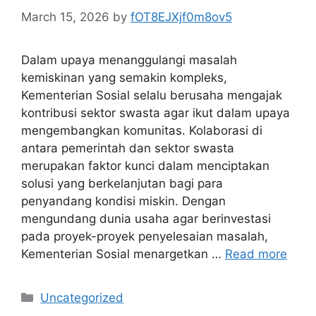
March 15, 2026
by
fOT8EJXjf0m8ov5
Dalam upaya menanggulangi masalah
kemiskinan yang semakin kompleks,
Kementerian Sosial selalu berusaha mengajak
kontribusi sektor swasta agar ikut dalam upaya
mengembangkan komunitas. Kolaborasi di
antara pemerintah dan sektor swasta
merupakan faktor kunci dalam menciptakan
solusi yang berkelanjutan bagi para
penyandang kondisi miskin. Dengan
mengundang dunia usaha agar berinvestasi
pada proyek-proyek penyelesaian masalah,
Kementerian Sosial menargetkan …
Read more
Categories
Uncategorized