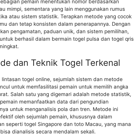
Sebagian pemain menentukan nomor berdasarkan
atau mimpi, sementara yang lain menggunakan rumus
ka atau sistem statistik. Terapkan metode yang cocok
amu dan tetap konsisten dalam penerapannya. Dengan
an pengamatan, paduan unik, dan sistem pemilihan,
untuk berhasil dalam bermain togel pulsa dan togel qris
ningkat.
de dan Teknik Togel Terkenal
 lintasan togel online, sejumlah sistem dan metode
ncul untuk memfasilitasi pemain untuk memilih angka
rat. Salah satu yang digemari adalah metode statistik,
 pemain memanfaatkan data dari pengundian
ya untuk menganalisis pola dan tren. Metode ini
efektif oleh sejumlah pemain, khususnya dalam
n seperti togel Singapore dan toto Macau, yang mana
 bisa dianalisis secara mendalam sekali.