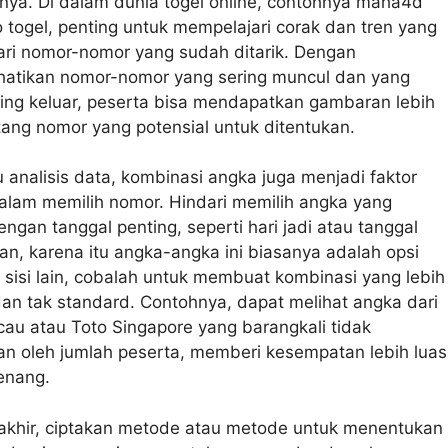
ya. Di dalam dunia togel online, contohnya maha4d
o togel, penting untuk mempelajari corak dan tren yang
ari nomor-nomor yang sudah ditarik. Dengan
atikan nomor-nomor yang sering muncul dan yang
ring keluar, peserta bisa mendapatkan gambaran lebih
tang nomor yang potensial untuk ditentukan.
tu analisis data, kombinasi angka juga menjadi faktor
dalam memilih nomor. Hindari memilih angka yang
dengan tanggal penting, seperti hari jadi atau tanggal
an, karena itu angka-angka ini biasanya adalah opsi
i sisi lain, cobalah untuk membuat kombinasi yang lebih
dan tak standard. Contohnya, dapat melihat angka dari
au atau Toto Singapore yang barangkali tidak
an oleh jumlah peserta, memberi kesempatan lebih luas
enang.
akhir, ciptakan metode atau metode untuk menentukan