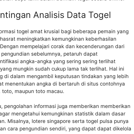
ntingan Analisis Data Togel
formasi togel amat krusial bagi beberapa pemain yang
rhasrat meningkatkan kemungkinan keberhasilan
 Dengan mempelajari corak dan kecenderungan dari
n pengundian sebelumnya, petaruh dapat
tifikasi angka-angka yang sering sering terlihat
ang mungkin sudah cukup lama tak terlihat. Hal ini
g di dalam mengambil keputusan tindakan yang lebih
at menentukan angka di bertaruh di situs contohnya
 toto, maupun toto macau.
tu, pengolahan informasi juga memberikan memberikan
agar mengetahui kemungkinan statistik dalam dasar
n. Misalnya, lotere singapore serta togel pulsa punya
i dan cara pengundian sendiri, yang dapat dapat dikelola