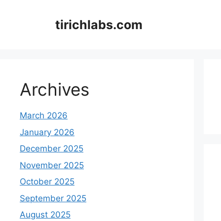
Skip
to
tirichlabs.com
content
Archives
March 2026
January 2026
December 2025
November 2025
October 2025
September 2025
August 2025