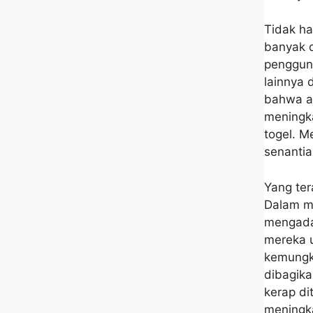
Tidak ha
banyak 
pengguna
lainnya 
bahwa a
meningk
togel. M
senantia
Yang ter
Dalam m
mengada
mereka 
kemungki
dibagika
kerap di
meningka