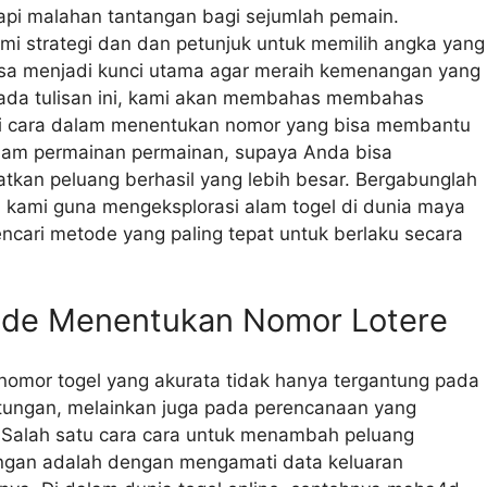
api malahan tantangan bagi sejumlah pemain.
i strategi dan dan petunjuk untuk memilih angka yang
isa menjadi kunci utama agar meraih kemenangan yang
Pada tulisan ini, kami akan membahas membahas
i cara dalam menentukan nomor yang bisa membantu
lam permainan permainan, supaya Anda bisa
kan peluang berhasil yang lebih besar. Bergabunglah
 kami guna mengeksplorasi alam togel di dunia maya
ncari metode yang paling tepat untuk berlaku secara
de Menentukan Nomor Lotere
nomor togel yang akurata tidak hanya tergantung pada
tungan, melainkan juga pada perencanaan yang
 Salah satu cara cara untuk menambah peluang
gan adalah dengan mengamati data keluaran