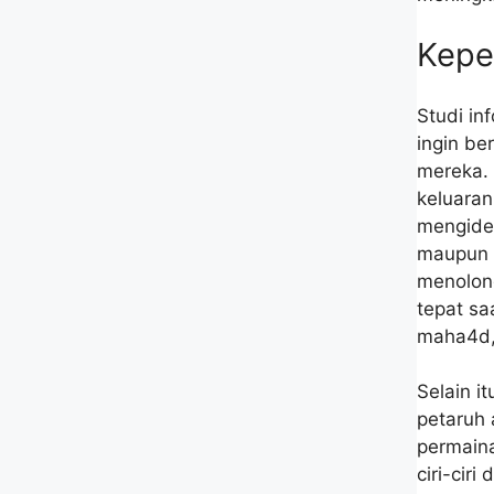
Kepe
Studi in
ingin be
mereka.
keluara
mengiden
maupun y
menolon
tepat sa
maha4d,
Selain i
petaruh 
permaina
ciri-cir