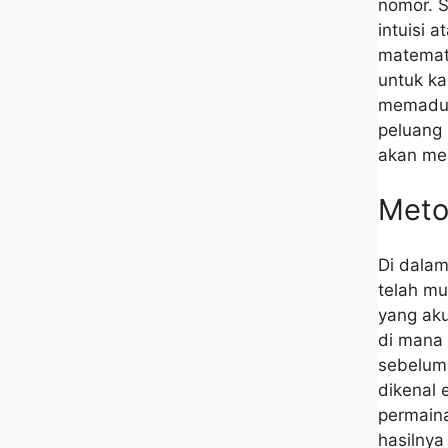
nomor. 
intuisi 
matemati
untuk k
memaduk
peluang 
akan me
Meto
Di dalam
telah mu
yang aku
di mana
sebelumn
dikenal 
permaina
hasilnya