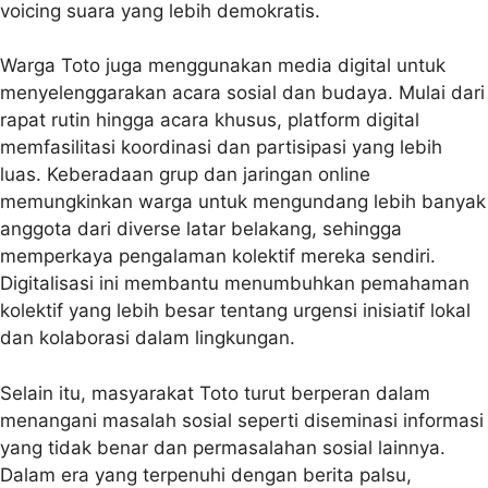
voicing suara yang lebih demokratis.
Warga Toto juga menggunakan media digital untuk
menyelenggarakan acara sosial dan budaya. Mulai dari
rapat rutin hingga acara khusus, platform digital
memfasilitasi koordinasi dan partisipasi yang lebih
luas. Keberadaan grup dan jaringan online
memungkinkan warga untuk mengundang lebih banyak
anggota dari diverse latar belakang, sehingga
memperkaya pengalaman kolektif mereka sendiri.
Digitalisasi ini membantu menumbuhkan pemahaman
kolektif yang lebih besar tentang urgensi inisiatif lokal
dan kolaborasi dalam lingkungan.
Selain itu, masyarakat Toto turut berperan dalam
menangani masalah sosial seperti diseminasi informasi
yang tidak benar dan permasalahan sosial lainnya.
Dalam era yang terpenuhi dengan berita palsu,