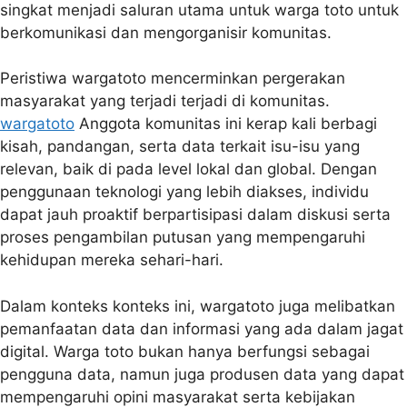
singkat menjadi saluran utama untuk warga toto untuk
berkomunikasi dan mengorganisir komunitas.
Peristiwa wargatoto mencerminkan pergerakan
masyarakat yang terjadi terjadi di komunitas.
wargatoto
Anggota komunitas ini kerap kali berbagi
kisah, pandangan, serta data terkait isu-isu yang
relevan, baik di pada level lokal dan global. Dengan
penggunaan teknologi yang lebih diakses, individu
dapat jauh proaktif berpartisipasi dalam diskusi serta
proses pengambilan putusan yang mempengaruhi
kehidupan mereka sehari-hari.
Dalam konteks konteks ini, wargatoto juga melibatkan
pemanfaatan data dan informasi yang ada dalam jagat
digital. Warga toto bukan hanya berfungsi sebagai
pengguna data, namun juga produsen data yang dapat
mempengaruhi opini masyarakat serta kebijakan