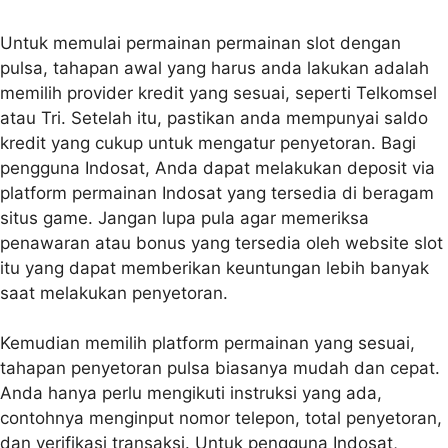
Untuk memulai permainan permainan slot dengan
pulsa, tahapan awal yang harus anda lakukan adalah
memilih provider kredit yang sesuai, seperti Telkomsel
atau Tri. Setelah itu, pastikan anda mempunyai saldo
kredit yang cukup untuk mengatur penyetoran. Bagi
pengguna Indosat, Anda dapat melakukan deposit via
platform permainan Indosat yang tersedia di beragam
situs game. Jangan lupa pula agar memeriksa
penawaran atau bonus yang tersedia oleh website slot
itu yang dapat memberikan keuntungan lebih banyak
saat melakukan penyetoran.
Kemudian memilih platform permainan yang sesuai,
tahapan penyetoran pulsa biasanya mudah dan cepat.
Anda hanya perlu mengikuti instruksi yang ada,
contohnya menginput nomor telepon, total penyetoran,
dan verifikasi transaksi. Untuk pengguna Indosat,