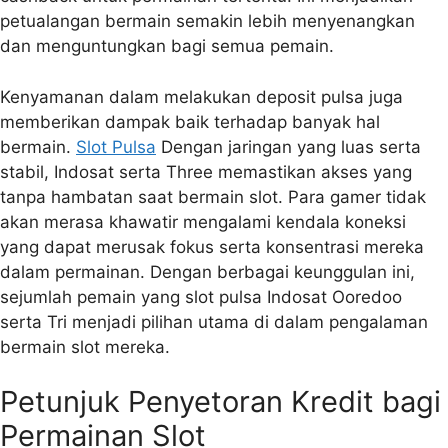
petualangan bermain semakin lebih menyenangkan
dan menguntungkan bagi semua pemain.
Kenyamanan dalam melakukan deposit pulsa juga
memberikan dampak baik terhadap banyak hal
bermain.
Slot Pulsa
Dengan jaringan yang luas serta
stabil, Indosat serta Three memastikan akses yang
tanpa hambatan saat bermain slot. Para gamer tidak
akan merasa khawatir mengalami kendala koneksi
yang dapat merusak fokus serta konsentrasi mereka
dalam permainan. Dengan berbagai keunggulan ini,
sejumlah pemain yang slot pulsa Indosat Ooredoo
serta Tri menjadi pilihan utama di dalam pengalaman
bermain slot mereka.
Petunjuk Penyetoran Kredit bagi
Permainan Slot