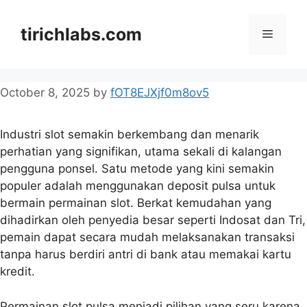
Skip
to
tirichlabs.com
Menu
content
October 8, 2025
by
fOT8EJXjf0m8ov5
Industri slot semakin berkembang dan menarik
perhatian yang signifikan, utama sekali di kalangan
pengguna ponsel. Satu metode yang kini semakin
populer adalah menggunakan deposit pulsa untuk
bermain permainan slot. Berkat kemudahan yang
dihadirkan oleh penyedia besar seperti Indosat dan Tri,
pemain dapat secara mudah melaksanakan transaksi
tanpa harus berdiri antri di bank atau memakai kartu
kredit.
Permainan slot pulsa menjadi pilihan yang seru karena