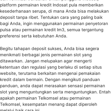
platform permainan kredit Indosat pula memberikan
kesederhanaan serupa, di mana Anda bisa melakukan
deposit tanpa ribet. Tentukan cara yang paling baik
bagi Anda, ingin menggunakan permainan penyetoran
pulsa atau permainan kredit Im3, semua tergantung
preferensi serta kebutuhan Anda.
Begitu tahapan deposit sukses, Anda bisa segera
menikmati berbagai jenis permainan slot yang
ditawarkan. Jangan melupakan agar mengerti
ketentuan dan regulasi yang berlaku di setiap situs
website, terutama berkaitan mengenai pemakaian
kredit dalam bermain. Dengan mengikuti panduan
panduan, anda dapat merasakan sensasi permainan
slot yang menguntungkan serta menguntungkan. Entah
apakah permainan Telkomsel atau permainan
Telkomsel, kesempatan menang dapat diperoleh
melalui baik cara ini.