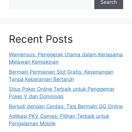
Search
Recent Posts
Wamensos: Penggerak Utama dalam Kerjasama
Melawan Kemiskinan
Bermain Permainan Slot Gratis: Kesenangan
Tanpa Keberanian Bertaruh
Situs Poker Online Terbaik untuk Penggemar
Poker V dan Dominoqq
Berjudi dengan Cerdas: Tips Bermain QQ Online
Aplikasi PKV Games: Pilihan Terbaik untuk
Pengalaman Mobile