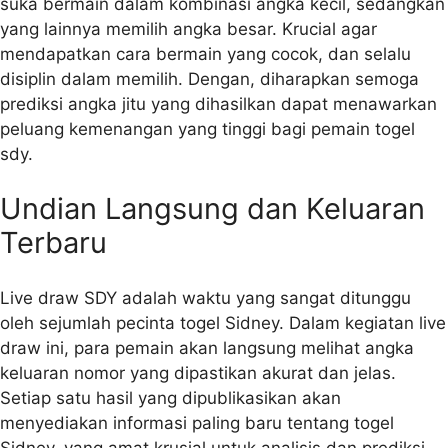
suka bermain dalam kombinasi angka kecil, sedangkan
yang lainnya memilih angka besar. Krucial agar
mendapatkan cara bermain yang cocok, dan selalu
disiplin dalam memilih. Dengan, diharapkan semoga
prediksi angka jitu yang dihasilkan dapat menawarkan
peluang kemenangan yang tinggi bagi pemain togel
sdy.
Undian Langsung dan Keluaran
Terbaru
Live draw SDY adalah waktu yang sangat ditunggu
oleh sejumlah pecinta togel Sidney. Dalam kegiatan live
draw ini, para pemain akan langsung melihat angka
keluaran nomor yang dipastikan akurat dan jelas.
Setiap satu hasil yang dipublikasikan akan
menyediakan informasi paling baru tentang togel
Sidney, yang amat krusial untuk analisis dan prediksi