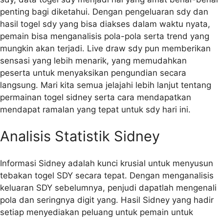
penting bagi diketahui. Dengan pengeluaran sdy dan
hasil togel sdy yang bisa diakses dalam waktu nyata,
pemain bisa menganalisis pola-pola serta trend yang
mungkin akan terjadi. Live draw sdy pun memberikan
sensasi yang lebih menarik, yang memudahkan
peserta untuk menyaksikan pengundian secara
langsung. Mari kita semua jelajahi lebih lanjut tentang
permainan togel sidney serta cara mendapatkan
mendapat ramalan yang tepat untuk sdy hari ini.
Analisis Statistik Sidney
Informasi Sidney adalah kunci krusial untuk menyusun
tebakan togel SDY secara tepat. Dengan menganalisis
keluaran SDY sebelumnya, penjudi dapatlah mengenali
pola dan seringnya digit yang. Hasil Sidney yang hadir
setiap menyediakan peluang untuk pemain untuk