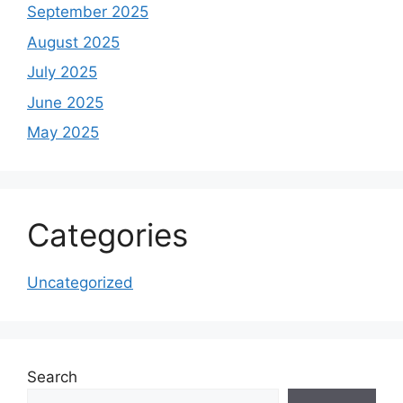
September 2025
August 2025
July 2025
June 2025
May 2025
Categories
Uncategorized
Search