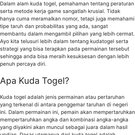
Dalam alam kuda togel, pemahaman tentang peraturan
serta metode kerja game sangatlah krusial. Tidak
hanya cuma meramalkan nomor, tetapi juga memahami
tipe taruh dan probabilitas yang ada, sangat
membantu dalam mengambil pilihan yang lebih cermat.
Ayo kita telusuri lebih dalam tentang kudatogel serta
strategi yang bisa terapkan pada permainan tersebut
sehingga anda bisa meraih kesuksesan dengan lebih
penuh percaya diri.
Apa Kuda Togel?
Kuda togel adalah jenis permainan atau pertaruhan
yang terkenal di antara penggemar taruhan di negeri
ini. Dalam permainan ini, pemain akan mempertaruhkan
mempertaruhkan angka dan kombinasi angka-angka
yang diyakini akan muncul sebagai juara dalam hasil
undian. Dasar utamanya dari kuda togel adalah