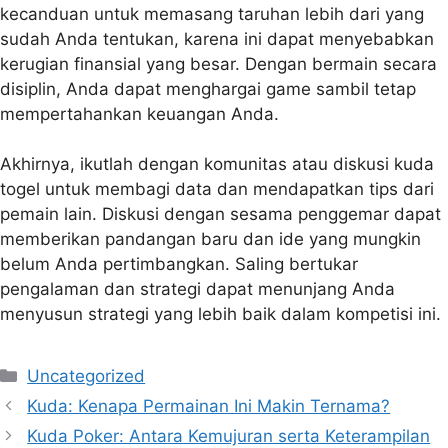
kecanduan untuk memasang taruhan lebih dari yang
sudah Anda tentukan, karena ini dapat menyebabkan
kerugian finansial yang besar. Dengan bermain secara
disiplin, Anda dapat menghargai game sambil tetap
mempertahankan keuangan Anda.
Akhirnya, ikutlah dengan komunitas atau diskusi kuda
togel untuk membagi data dan mendapatkan tips dari
pemain lain. Diskusi dengan sesama penggemar dapat
memberikan pandangan baru dan ide yang mungkin
belum Anda pertimbangkan. Saling bertukar
pengalaman dan strategi dapat menunjang Anda
menyusun strategi yang lebih baik dalam kompetisi ini.
Categories
Uncategorized
Kuda: Kenapa Permainan Ini Makin Ternama?
Kuda Poker: Antara Kemujuran serta Keterampilan