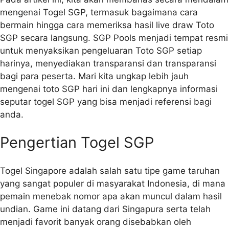
mengenai Togel SGP, termasuk bagaimana cara
bermain hingga cara memeriksa hasil live draw Toto
SGP secara langsung. SGP Pools menjadi tempat resmi
untuk menyaksikan pengeluaran Toto SGP setiap
harinya, menyediakan transparansi dan transparansi
bagi para peserta. Mari kita ungkap lebih jauh
mengenai toto SGP hari ini dan lengkapnya informasi
seputar togel SGP yang bisa menjadi referensi bagi
anda.
Pengertian Togel SGP
Togel Singapore adalah salah satu tipe game taruhan
yang sangat populer di masyarakat Indonesia, di mana
pemain menebak nomor apa akan muncul dalam hasil
undian. Game ini datang dari Singapura serta telah
menjadi favorit banyak orang disebabkan oleh