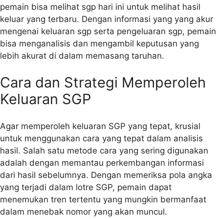
pemain bisa melihat sgp hari ini untuk melihat hasil
keluar yang terbaru. Dengan informasi yang yang akur
mengenai keluaran sgp serta pengeluaran sgp, pemain
bisa menganalisis dan mengambil keputusan yang
lebih akurat di dalam memasang taruhan.
Cara dan Strategi Memperoleh
Keluaran SGP
Agar memperoleh keluaran SGP yang tepat, krusial
untuk menggunakan cara yang tepat dalam analisis
hasil. Salah satu metode cara yang sering digunakan
adalah dengan memantau perkembangan informasi
dari hasil sebelumnya. Dengan memeriksa pola angka
yang terjadi dalam lotre SGP, pemain dapat
menemukan tren tertentu yang mungkin bermanfaat
dalam menebak nomor yang akan muncul.