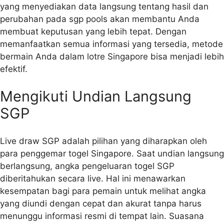
yang menyediakan data langsung tentang hasil dan
perubahan pada sgp pools akan membantu Anda
membuat keputusan yang lebih tepat. Dengan
memanfaatkan semua informasi yang tersedia, metode
bermain Anda dalam lotre Singapore bisa menjadi lebih
efektif.
Mengikuti Undian Langsung
SGP
Live draw SGP adalah pilihan yang diharapkan oleh
para penggemar togel Singapore. Saat undian langsung
berlangsung, angka pengeluaran togel SGP
diberitahukan secara live. Hal ini menawarkan
kesempatan bagi para pemain untuk melihat angka
yang diundi dengan cepat dan akurat tanpa harus
menunggu informasi resmi di tempat lain. Suasana