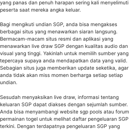
yang panas dan penuh harapan sering kali menyelimuti
peserta saat mereka angka keluar.
Bagi mengikuti undian SGP, anda bisa mengakses
berbagai situs yang menawarkan siaran langsung.
Bermacam-macam situs resmi dan aplikasi yang
menawarkan live draw SGP dengan kualitas audio dan
visual yang tinggi. Yakinlah untuk memilih sumber yang
tepercaya supaya anda mendapatkan data yang valid.
Sebagian situs juga memberikan update seketika, agar
anda tidak akan miss momen berharga setiap setiap
undian.
Sesudah menyaksikan live draw, informasi tentang
keluaran SGP dapat diakses dengan sejumlah sumber.
Anda bisa menyambangi website sgp pools atau forum
permainan togel untuk melihat daftar pengeluaran SGP
terkini. Dengan terdapatnya pengeluaran SGP yang