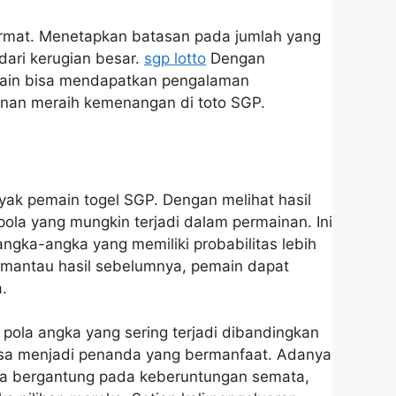
cermat. Menetapkan batasan pada jumlah yang
ari kerugian besar.
sgp lotto
Dengan
pemain bisa mendapatkan pengalaman
inan meraih kemenangan di toto SGP.
nyak pemain togel SGP. Dengan melihat hasil
pola yang mungkin terjadi dalam permainan. Ini
ngka-angka yang memiliki probabilitas lebih
memantau hasil sebelumnya, pemain dapat
.
 pola angka yang sering terjadi dibandingkan
 bisa menjadi penanda yang bermanfaat. Adanya
nya bergantung pada keberuntungan semata,