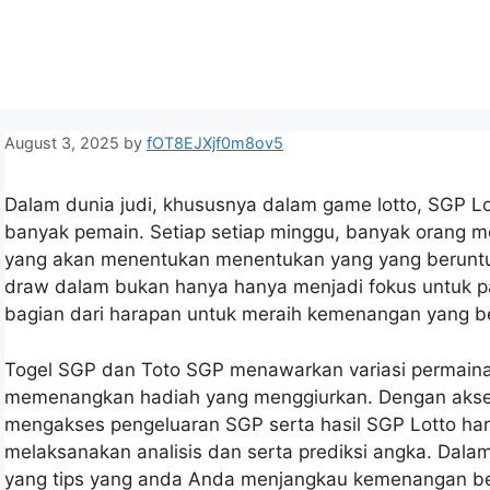
August 3, 2025
by
fOT8EJXjf0m8ov5
Dalam dunia judi, khususnya dalam game lotto, SGP Lotto
banyak pemain. Setiap setiap minggu, banyak orang me
yang akan menentukan menentukan yang yang beruntun
draw dalam bukan hanya hanya menjadi fokus untuk par
bagian dari harapan untuk meraih kemenangan yang be
Togel SGP dan Toto SGP menawarkan variasi permaina
memenangkan hadiah yang menggiurkan. Dengan akse
mengakses pengeluaran SGP serta hasil SGP Lotto hari 
melaksanakan analisis dan serta prediksi angka. Dalam
yang tips yang anda Anda menjangkau kemenangan besa