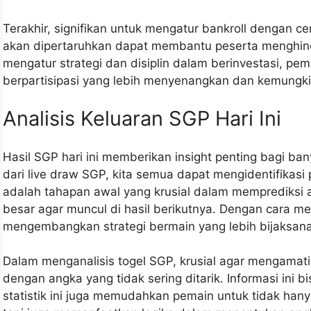
Terakhir, signifikan untuk mengatur bankroll dengan 
akan dipertaruhkan dapat membantu peserta menghind
mengatur strategi dan disiplin dalam berinvestasi, 
berpartisipasi yang lebih menyenangkan dan kemungk
Analisis Keluaran SGP Hari Ini
Hasil SGP hari ini memberikan insight penting bagi ba
dari live draw SGP, kita semua dapat mengidentifikasi 
adalah tahapan awal yang krusial dalam memprediksi a
besar agar muncul di hasil berikutnya. Dengan cara 
mengembangkan strategi bermain yang lebih bijaksana
Dalam menganalisis togel SGP, krusial agar mengamati
dengan angka yang tidak sering ditarik. Informasi ini
statistik ini juga memudahkan pemain untuk tidak ha