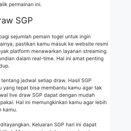
lik permainan ini.
Draw SGP
agi sejumlah pemain togel untuk ingin
lainya, pastikan kamu masuk ke website resmi
nyak platform menawarkan layanan streaming
undian dalam real-time. Hal ini amat penting
dup.
 tentang jadwal setiap draw. Hasil SGP
u yang tepat bisa membantu kamu agar tak
dwal live draw SGP dapat dengan mudah
 pakai. Hal ini memungkinkan kamu agar lebih
n kamu.
g ditayangkan. Keluaran SGP hari ini dapat