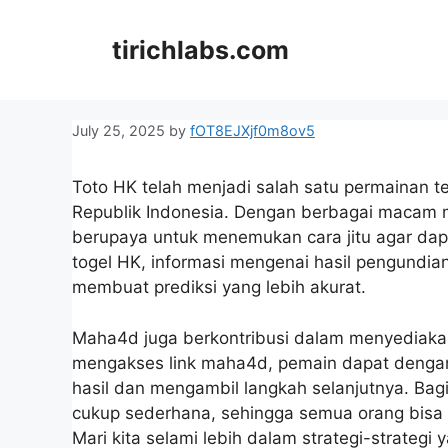
Skip
to
tirichlabs.com
content
July 25, 2025
by
fOT8EJXjf0m8ov5
Toto HK telah menjadi salah satu permainan t
Republik Indonesia. Dengan berbagai macam 
berupaya untuk menemukan cara jitu agar dap
togel HK, informasi mengenai hasil pengundia
membuat prediksi yang lebih akurat.
Maha4d juga berkontribusi dalam menyediaka
mengakses link maha4d, pemain dapat deng
hasil dan mengambil langkah selanjutnya. Bag
cukup sederhana, sehingga semua orang bisa t
Mari kita selami lebih dalam strategi-strate