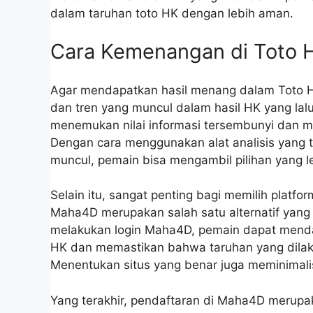
dalam taruhan toto HK dengan lebih aman.
Cara Kemenangan di Toto 
Agar mendapatkan hasil menang dalam Toto H
dan tren yang muncul dalam hasil HK yang lalu
menemukan nilai informasi tersembunyi dan
Dengan cara menggunakan alat analisis yang 
muncul, pemain bisa mengambil pilihan yang l
Selain itu, sangat penting bagi memilih platf
Maha4D merupakan salah satu alternatif yang
melakukan login Maha4D, pemain dapat mendap
HK dan memastikan bahwa taruhan yang dilakuk
Menentukan situs yang benar juga meminimali
Yang terakhir, pendaftaran di Maha4D merupa