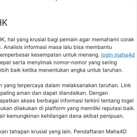
HK
K, hal yang krusial bagi pemain agar memahami corak
. Analisis informasi masa lalu bisa membantu
 memperbesar kesempatan untuk menang.
login maha4d
tepat serta menyimak nomor-nomor yang sering
ebih baik ketika menentukan angka untuk taruhan.
orm yang terpercaya dalam melaksanakan taruhan. Link
 paling aman dan dapat diandalkan. Dengan
atkan akses berbagai informasi terkini tentang togel
an dilakukan di platform yang memiliki reputasi baik.
sir kemungkinan kehilangan dana akibat penipuan.
kan tahapan krusial yang lain. Pendaftaran Maha4D