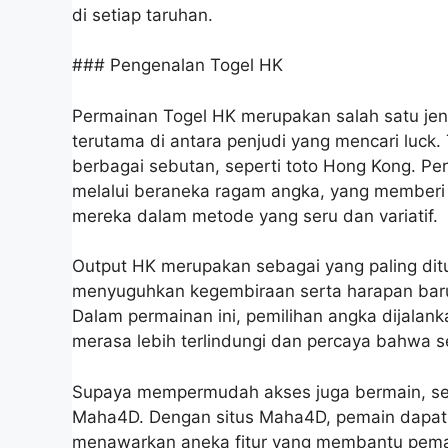
di setiap taruhan.
### Pengenalan Togel HK
Permainan Togel HK merupakan salah satu jenis
terutama di antara penjudi yang mencari luck. 
berbagai sebutan, seperti toto Hong Kong. Pe
melalui beraneka ragam angka, yang member
mereka dalam metode yang seru dan variatif.
Output HK merupakan sebagai yang paling ditu
menyuguhkan kegembiraan serta harapan baru
Dalam permainan ini, pemilihan angka dijalank
merasa lebih terlindungi dan percaya bahwa semu
Supaya mempermudah akses juga bermain, seju
Maha4D. Dengan situs Maha4D, pemain dapat 
menawarkan aneka fitur yang membantu pemain 