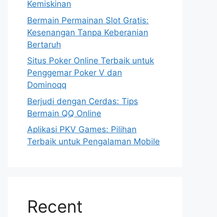
Kemiskinan
Bermain Permainan Slot Gratis:
Kesenangan Tanpa Keberanian
Bertaruh
Situs Poker Online Terbaik untuk
Penggemar Poker V dan
Dominoqq
Berjudi dengan Cerdas: Tips
Bermain QQ Online
Aplikasi PKV Games: Pilihan
Terbaik untuk Pengalaman Mobile
Recent