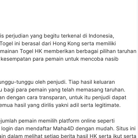
 perjudian yang begitu terkenal di Indonesia,
Togel ini berasal dari Hong Kong serta memiliki
rmainan Togel HK memberikan berbagai pilihan taruhan
i kesempatan para pemain untuk mencoba nasib
nggu-tunggu oleh penjudi. Tiap hasil keluaran
 bagi para pemain yang telah memasang taruhan.
an dengan cara transparan, untuk itu penjudi dapat
a hasil yang dirilis yakni adil serta legitimate.
mlah pemain memilih platform online seperti
login dan mendaftar Maha4D dengan mudah. Situs ini
dalam melihat setiap berita hasil HK serta ikut serta