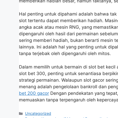
memberikan hadiah besar, namun faktanya, se
Hal penting untuk dipahami adalah bahwa tak
slot tertentu dapat memberikan hadiah. Masi
angka acak atau mesin RNG, yang memastikan
dipengaruhi oleh hasil dari permainan sebelu
sering memberi hadiah, bukan berarti mesin t
lainnya. Ini adalah hal yang penting untuk di
tanpa terjebak oleh dipengaruhi oleh mitos.
Dalam memilih untuk bermain di slot bet kecil
slot bet 300, penting untuk senantiasa berpik
strategi permainan. Walaupun slot gacor serin
menang adalah pengelolaan bankroll dan penge
bet 200 gacor
Dengan pendekatan yang tepat, 
memuaskan tanpa terpengaruh oleh kepercaya
Categories
Uncategorized