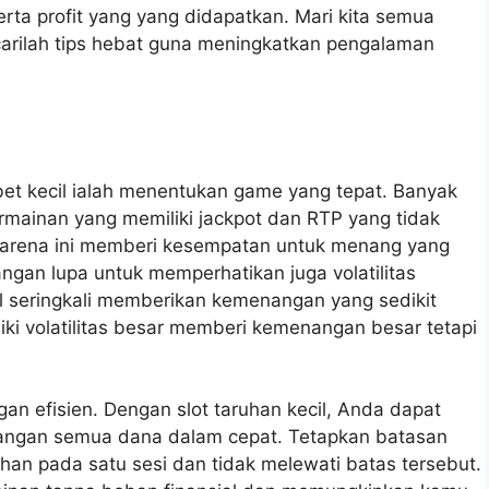
erta profit yang yang didapatkan. Mari kita semua
ta carilah tips hebat guna meningkatkan pengalaman
bet kecil ialah menentukan game yang tepat. Banyak
ermainan yang memiliki jackpot dan RTP yang tidak
 karena ini memberi kesempatan untuk menang yang
jangan lupa untuk memperhatikan juga volatilitas
cil seringkali memberikan kemenangan yang sedikit
liki volatilitas besar memberi kemenangan besar tetapi
n efisien. Dengan slot taruhan kecil, Anda dapat
ilangan semua dana dalam cepat. Tetapkan batasan
an pada satu sesi dan tidak melewati batas tersebut.