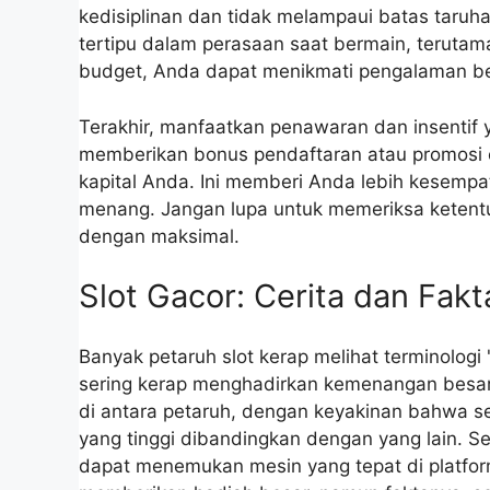
kedisiplinan dan tidak melampaui batas taru
tertipu dalam perasaan saat bermain, teruta
budget, Anda dapat menikmati pengalaman b
Terakhir, manfaatkan penawaran dan insentif y
memberikan bonus pendaftaran atau promosi e
kapital Anda. Ini memberi Anda lebih kesemp
menang. Jangan lupa untuk memeriksa ketent
dengan maksimal.
Slot Gacor: Cerita dan Fakt
Banyak petaruh slot kerap melihat terminologi
sering kerap menghadirkan kemenangan besar. 
di antara petaruh, dengan keyakinan bahwa s
yang tinggi dibandingkan dengan yang lain. S
dapat menemukan mesin yang tepat di platfor