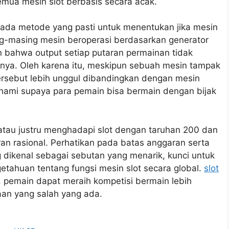
mua mesin slot berbasis secara acak.
 ada metode yang pasti untuk menentukan jika mesin
ng-masing mesin beroperasi berdasarkan generator
 bahwa output setiap putaran permainan tidak
mnya. Oleh karena itu, meskipun sebuah mesin tampak
ersebut lebih unggul dibandingkan dengan mesin
pahami supaya para pemain bisa bermain dengan bijak
 atau justru menghadapi slot dengan taruhan 200 dan
iran rasional. Perhatikan pada batas anggaran serta
g dikenal sebagai sebutan yang menarik, kunci untuk
tahuan tentang fungsi mesin slot secara global.
slot
pemain dapat meraih kompetisi bermain lebih
an yang salah yang ada.