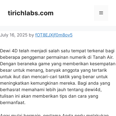
Skip
to
tirichlabs.com
Menu
content
July 16, 2025
by
fOT8EJXjf0m8ov5
Dewi 4D telah menjadi salah satu tempat terkenal bagi
beberapa penggemar permainan numerik di Tanah Air.
Dengan beraneka game yang memberikan kesempatan
besar untuk menang, banyak anggota yang tertarik
untuk ikut dan mencari-cari taktik yang benar untuk
meningkatkan kemungkinan mereka. Bagi anda yang
berhasrat memahami lebih jauh tentang dewi4d,
tulisan ini akan memberikan tips dan cara yang
bermanfaat.
Agar mulai bermain, pertama Anda perlu melakukan