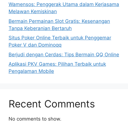
Wamensos: Penggerak Utama dalam Kerjasama
Melawan Kemiskinan
Bermain Permainan Slot Gratis: Kesenangan
Tanpa Keberanian Bertaruh
Situs Poker Online Terbaik untuk Penggemar
Poker V dan Dominoqq
Berjudi dengan Cerdas: Tips Bermain QQ Online
Aplikasi PKV Games: Pilihan Terbaik untuk
Pengalaman Mobile
Recent Comments
No comments to show.