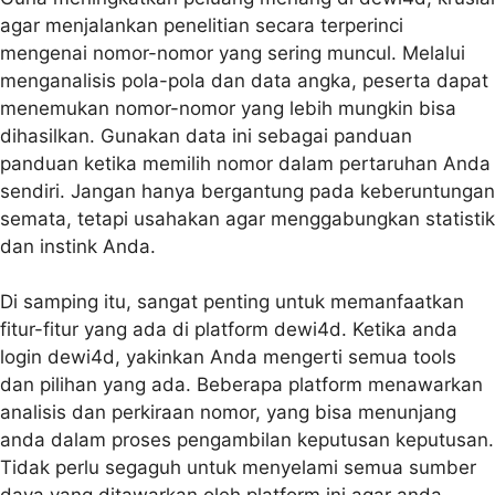
agar menjalankan penelitian secara terperinci
mengenai nomor-nomor yang sering muncul. Melalui
menganalisis pola-pola dan data angka, peserta dapat
menemukan nomor-nomor yang lebih mungkin bisa
dihasilkan. Gunakan data ini sebagai panduan
panduan ketika memilih nomor dalam pertaruhan Anda
sendiri. Jangan hanya bergantung pada keberuntungan
semata, tetapi usahakan agar menggabungkan statistik
dan instink Anda.
Di samping itu, sangat penting untuk memanfaatkan
fitur-fitur yang ada di platform dewi4d. Ketika anda
login dewi4d, yakinkan Anda mengerti semua tools
dan pilihan yang ada. Beberapa platform menawarkan
analisis dan perkiraan nomor, yang bisa menunjang
anda dalam proses pengambilan keputusan keputusan.
Tidak perlu segaguh untuk menyelami semua sumber