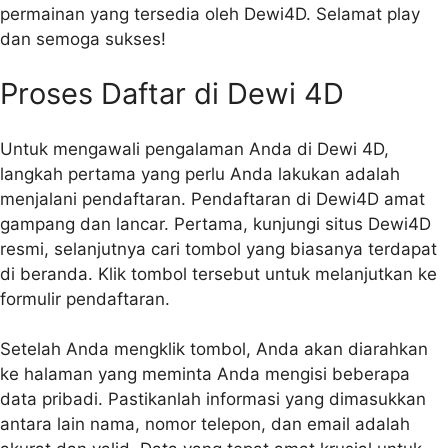
permainan yang tersedia oleh Dewi4D. Selamat play
dan semoga sukses!
Proses Daftar di Dewi 4D
Untuk mengawali pengalaman Anda di Dewi 4D,
langkah pertama yang perlu Anda lakukan adalah
menjalani pendaftaran. Pendaftaran di Dewi4D amat
gampang dan lancar. Pertama, kunjungi situs Dewi4D
resmi, selanjutnya cari tombol yang biasanya terdapat
di beranda. Klik tombol tersebut untuk melanjutkan ke
formulir pendaftaran.
Setelah Anda mengklik tombol, Anda akan diarahkan
ke halaman yang meminta Anda mengisi beberapa
data pribadi. Pastikanlah informasi yang dimasukkan
antara lain nama, nomor telepon, dan email adalah