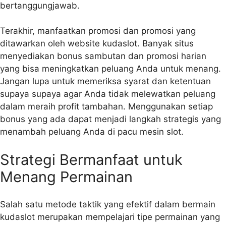
bertanggungjawab.
Terakhir, manfaatkan promosi dan promosi yang
ditawarkan oleh website kudaslot. Banyak situs
menyediakan bonus sambutan dan promosi harian
yang bisa meningkatkan peluang Anda untuk menang.
Jangan lupa untuk memeriksa syarat dan ketentuan
supaya supaya agar Anda tidak melewatkan peluang
dalam meraih profit tambahan. Menggunakan setiap
bonus yang ada dapat menjadi langkah strategis yang
menambah peluang Anda di pacu mesin slot.
Strategi Bermanfaat untuk
Menang Permainan
Salah satu metode taktik yang efektif dalam bermain
kudaslot merupakan mempelajari tipe permainan yang