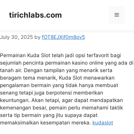
Skip
to
tirichlabs.com
Menu
content
July 30, 2025
by
fOT8EJXjf0m8ov5
Permainan Kuda Slot telah jadi opsi terfavorit bagi
sejumlah pencinta permainan kasino online yang ada di
tanah air. Dengan tampilan yang menarik serta
beragam tema menarik, Kuda Slot menawarkan
pengalaman bermain yang tidak hanya membuat
senang tetapi juga berpotensi memberikan
keuntungan. Akan tetapi, agar dapat mendapatkan
kemenangan besar, pemain perlu memahami taktik
serta tip bermain yang jitu supaya dapat
memaksimalkan kesempatan mereka.
kudaslot