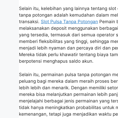
Selain itu, kelebihan yang lainnya tentang slot
tanpa potongan adalah kemudahan dalam me
transaksi.
Slot Pulsa Tanpa Potongan
Pemain b
melaksanakan deposit menggunakan berbaga
yang tersedia, termasuk dari semua operator sel
memberi fleksibilitas yang tinggi, sehingga me
menjadi lebih nyaman dan percaya diri dan per
Mereka tidak perlu khawatir tentang biaya ta
berpotensi menghapus saldo akun.
Selain itu, permainan pulsa tanpa potongan 
peluang bagi mereka dalam meraih proses be
lebih lebih dan menarik. Dengan memiliki seto
mereka bisa melanjutkan permainan lebih panj
menjelajahi berbagai jenis permainan yang ters
tidak hanya meningkatkan probabilitas untuk
kemenangan, tetapi juga menjadikan waktu p