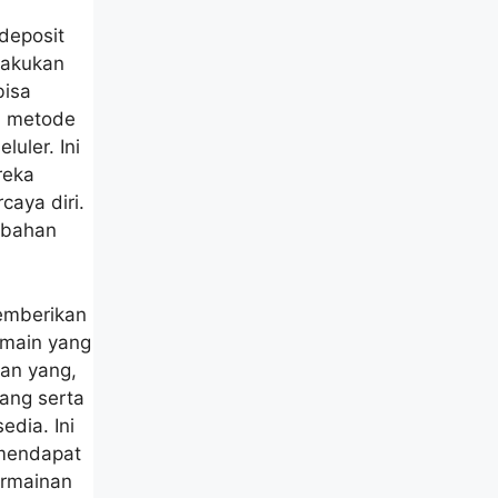
 deposit
lakukan
isa
i metode
uler. Ini
reka
caya diri.
mbahan
memberikan
rmain yang
ran yang,
ang serta
edia. Ini
 mendapat
ermainan