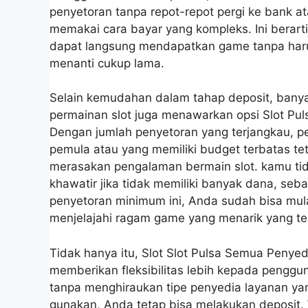
penyetoran tanpa repot-repot pergi ke bank a
memakai cara bayar yang kompleks. Ini berart
dapat langsung mendapatkan game tanpa haru
menanti cukup lama.
Selain kemudahan dalam tahap deposit, bany
permainan slot juga menawarkan opsi Slot Pul
Dengan jumlah penyetoran yang terjangkau, p
pemula atau yang memiliki budget terbatas te
merasakan pengalaman bermain slot. kamu tid
khawatir jika tidak memiliki banyak dana, seba
penyetoran minimum ini, Anda sudah bisa mul
menjelajahi ragam game yang menarik yang te
Tidak hanya itu, Slot Slot Pulsa Semua Penyed
memberikan fleksibilitas lebih kepada penggun
tanpa menghiraukan tipe penyedia layanan y
gunakan, Anda tetap bisa melakukan deposit.