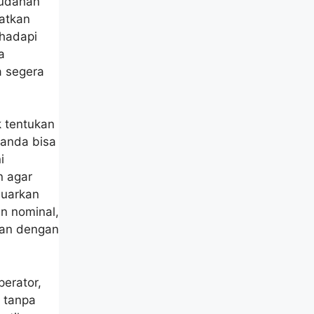
mudahan
atkan
ghadapi
a
a segera
k tentukan
 anda bisa
i
n agar
luarkan
n nominal,
an dengan
perator,
t tanpa