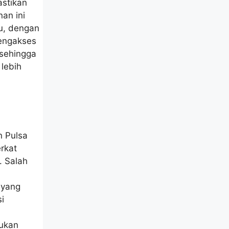
astikan
an ini
tu, dengan
mengakses
 sehingga
lebih
n Pulsa
rkat
. Salah
 yang
i
ukan