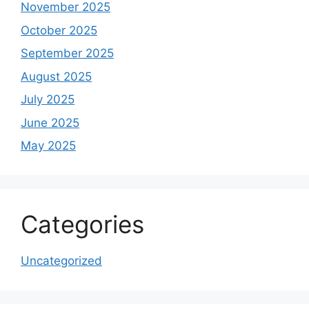
November 2025
October 2025
September 2025
August 2025
July 2025
June 2025
May 2025
Categories
Uncategorized