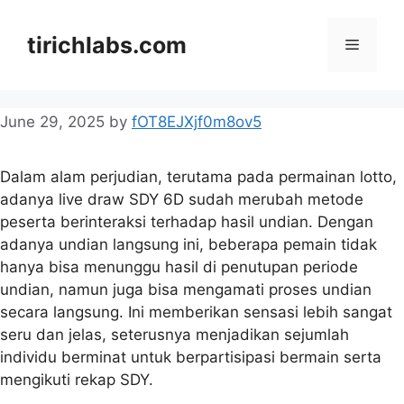
Skip
to
tirichlabs.com
Menu
content
June 29, 2025
by
fOT8EJXjf0m8ov5
Dalam alam perjudian, terutama pada permainan lotto,
adanya live draw SDY 6D sudah merubah metode
peserta berinteraksi terhadap hasil undian. Dengan
adanya undian langsung ini, beberapa pemain tidak
hanya bisa menunggu hasil di penutupan periode
undian, namun juga bisa mengamati proses undian
secara langsung. Ini memberikan sensasi lebih sangat
seru dan jelas, seterusnya menjadikan sejumlah
individu berminat untuk berpartisipasi bermain serta
mengikuti rekap SDY.