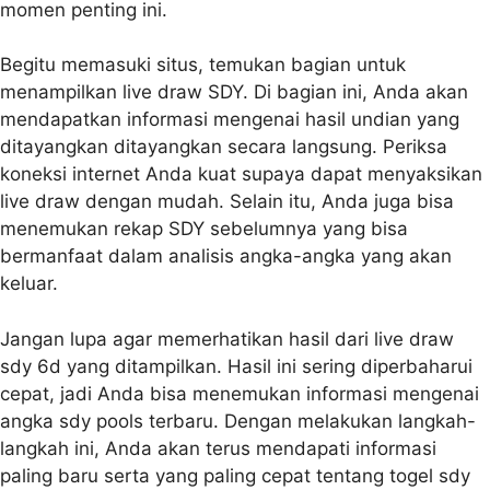
momen penting ini.
Begitu memasuki situs, temukan bagian untuk
menampilkan live draw SDY. Di bagian ini, Anda akan
mendapatkan informasi mengenai hasil undian yang
ditayangkan ditayangkan secara langsung. Periksa
koneksi internet Anda kuat supaya dapat menyaksikan
live draw dengan mudah. Selain itu, Anda juga bisa
menemukan rekap SDY sebelumnya yang bisa
bermanfaat dalam analisis angka-angka yang akan
keluar.
Jangan lupa agar memerhatikan hasil dari live draw
sdy 6d yang ditampilkan. Hasil ini sering diperbaharui
cepat, jadi Anda bisa menemukan informasi mengenai
angka sdy pools terbaru. Dengan melakukan langkah-
langkah ini, Anda akan terus mendapati informasi
paling baru serta yang paling cepat tentang togel sdy