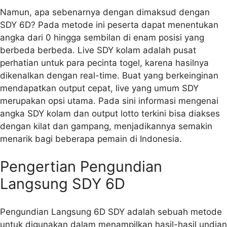
Namun, apa sebenarnya dengan dimaksud dengan
SDY 6D? Pada metode ini peserta dapat menentukan
angka dari 0 hingga sembilan di enam posisi yang
berbeda berbeda. Live SDY kolam adalah pusat
perhatian untuk para pecinta togel, karena hasilnya
dikenalkan dengan real-time. Buat yang berkeinginan
mendapatkan output cepat, live yang umum SDY
merupakan opsi utama. Pada sini informasi mengenai
angka SDY kolam dan output lotto terkini bisa diakses
dengan kilat dan gampang, menjadikannya semakin
menarik bagi beberapa pemain di Indonesia.
Pengertian Pengundian
Langsung SDY 6D
Pengundian Langsung 6D SDY adalah sebuah metode
untuk digunakan dalam menampilkan hasil-hasil undian