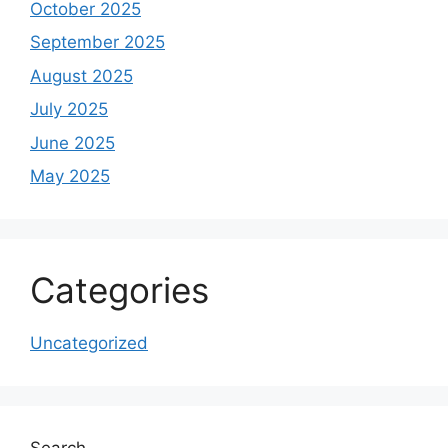
October 2025
September 2025
August 2025
July 2025
June 2025
May 2025
Categories
Uncategorized