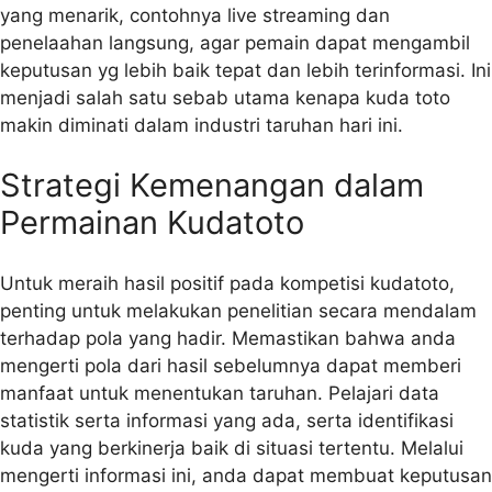
yang menarik, contohnya live streaming dan
penelaahan langsung, agar pemain dapat mengambil
keputusan yg lebih baik tepat dan lebih terinformasi. Ini
menjadi salah satu sebab utama kenapa kuda toto
makin diminati dalam industri taruhan hari ini.
Strategi Kemenangan dalam
Permainan Kudatoto
Untuk meraih hasil positif pada kompetisi kudatoto,
penting untuk melakukan penelitian secara mendalam
terhadap pola yang hadir. Memastikan bahwa anda
mengerti pola dari hasil sebelumnya dapat memberi
manfaat untuk menentukan taruhan. Pelajari data
statistik serta informasi yang ada, serta identifikasi
kuda yang berkinerja baik di situasi tertentu. Melalui
mengerti informasi ini, anda dapat membuat keputusan