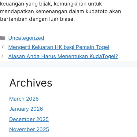
keuangan yang bijak, kemungkinan untuk
mendapatkan kemenangan dalam kudatoto akan
bertambah dengan luar biasa.
Categories
Uncategorized
Mengerti Keluaran HK bagi Pemain Togel
Alasan Anda Harus Menentukan KudaTogel?
Archives
March 2026
January 2026
December 2025
November 2025