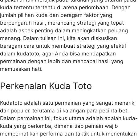
kuda tertentu tertentu di arena perlombaan. Dengan
jumlah pilihan kuda dan beragam faktor yang
berpengaruh hasil, merancang strategi yang tepat
adalah aspek penting dalam meningkatkan peluang
menang. Dalam tulisan ini, kita akan diskusikan
beragam cara untuk membuat strategi yang efektif
dalam kudatoto, agar Anda bisa mendapatkan
permainan dengan lebih dan mencapai hasil yang
memuaskan hati.
Perkenalan Kuda Toto
Kudatoto adalah satu permainan yang sangat menarik
dan populer, terutama di kalangan para pecinta bet.
Dalam permainan ini, fokus utama adalah adalah kuda-
kuda yang berlomba, dimana tiap pemain wajib
memperhatikan performa dan taktik untuk menentukan