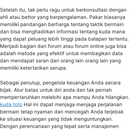
Setelah itu, tak perlu ragu untuk berkonsultasi dengan
ahli atau bettor yang berpengalaman. Pakar biasanya
memiliki pandangan berharga tentang taktik bermain
dan bisa menghadirkan informasi tentang kuda mana
yang dapat peluang lebih tinggi pada balapan tertentu.
Menjadi bagian dari forum atau forum online juga bisa
adalah metode yang efektif untuk membagikan data
dan mendapat saran dari orang lain orang lain yang
memiliki ketertarikan serupa.
Sebagai penutup, pengelola keuangan Anda secara
bijak. Atur batas untuk diri anda dan tak pernah
mempertaruhkan melebihi apa mampu Anda hilangkan.
kuda toto
Hal ini dapat menjaga menjaga perjalanan
bermain tetap nyaman dan mencegah Anda terjebak
ke situasi keuangan yang tidak menguntungkan.
Dengan perencanaan yang tepat serta manajemen